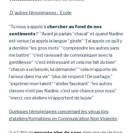
D ’autres témoignages :
Ecole
“Tu nous a appris à
chercher au fond de nos
sentiments
!” “Avant je parlais “chacal” et quand Nadine
est venue j’ai appris la langue “girafe” “j’ai appris ce qu’il y
a derrière “les gros mots” “comprendre les autres sans
me battre” “c’est ravissant de communiquer avec la
gentillesse” “c’est intéressant et cela me fait du bien”
“chacun a un besoin, lui demander” “cela m’apporte de
l’amour dans ma vie” “plus de respect ! De partage,”
“exprimer mon talent” “atelier fascinant” “les autres
classes n’ont pas Nadine, c’est une chance pour nous”
“merci, ces ateliers m’apportent de la joie”
Q
u
elques témoignages concernant les vécus lors
d’ateliers/formations en Communication Non
V
i
o
l
ente
:
“La C.N.V. m’
apporte plus de sens
dans ma vie de tous