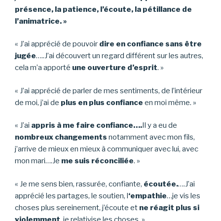
présence, la patience, l’écoute, la pétillance de
l’animatrice. »
« J’ai apprécié de pouvoir
dire en confiance sans être
jugée
…..J’ai découvert un regard différent sur les autres,
cela m’a apporté
une ouverture d’esprit
. »
« J’ai apprécié de parler de mes sentiments, de l’intérieur
de moi, j’ai de
plus en plus confiance
en moi même. »
« J’ai
appris à me faire confiance….
Il y a eu de
nombreux changements
notamment avec mon fils,
j’arrive de mieux en mieux à communiquer avec lui, avec
mon mari….Je
me suis réconciliée
. »
« Je me sens bien, rassurée, confiante,
écoutée.
….J’ai
apprécié les partages, le soutien, l
‘e
mpathie
…je vis les
choses plus sereinement, j’écoute et
ne réagit plus si
violemment
, je relativise les choses. »