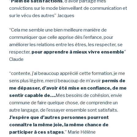
“
Plein de satisfactions
, d’avoir partagé mes
convictions sur le mode bienveillant de communication et
sur le vécu des autres” Jacques
“Cela me semble une bien meilleure manière de
communiquer que celle apprise dès l’enfance, pour
améliorer les relations entre les êtres, les respecter, se
respecter,
p
our apprendre à mieux vivre ensemble
”
Claude
“contente, j’ai beaucoup apprécié cette formation, je me
sens plus légère, merci beaucoup de m’avoir
permis de
me dépasser, d’avoir été mise en confiance, de me
sentir capable de….
Mes besoins de cohésion, envie
commune de faire quelque chose, de comprendre un
autre langage, de l’essayer ensemble sont satisfaits.
J’espère que d’autres personnes pourront
connaître la même joie, la même chance de
participer à ces stages
.” Marie Hélène