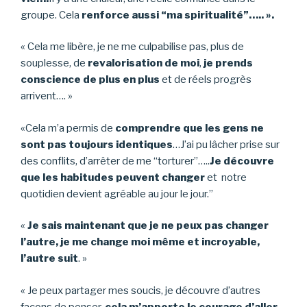
groupe. Cela
renforce aussi “ma spiritualité”….. ».
« Cela me libère, je ne me culpabilise pas, plus de
souplesse, de
revalorisation de moi
,
je prends
conscience de plus en plus
et de réels progrès
arrivent…. »
«Cela m’a permis de
comprendre que les gens ne
sont pas toujours identiques
…J’ai pu lâcher prise sur
des conflits, d’arrêter de me “torturer”…..
Je découvre
que les habitudes peuvent changer
et notre
quotidien devient agréable au jour le jour.”
«
Je sais maintenant que je ne peux pas changer
l’autre, je me change moi même et incroyable,
l’autre suit
. »
« Je peux partager mes soucis, je découvre d’autres
façons de penser,
cela m’apporte le courage d’aller