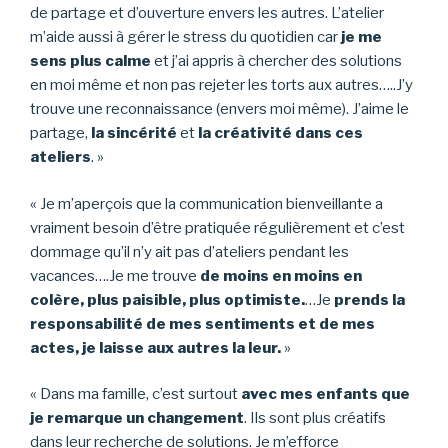
de partage et d’ouverture envers les autres. L’atelier
m’aide aussi à gérer le stress du quotidien car
je me
sens plus calme
et j’ai appris à chercher des solutions
en moi même et non pas rejeter les torts aux autres…..J’y
trouve une reconnaissance (envers moi même). J’aime le
partage,
la sincérité
et
la créativité dans ces
ateliers
. »
« Je m’aperçois que la communication bienveillante a
vraiment besoin d’être pratiquée régulièrement et c’est
dommage qu’il n’y ait pas d’ateliers pendant les
vacances….Je me trouve
de moins en moins en
colère, plus paisible, plus optimiste.
…Je
prends la
responsabilité de mes sentiments et de mes
actes, je laisse aux autres la leur.
»
« Dans ma famille, c’est surtout
avec mes enfants que
je remarque un changement
. Ils sont plus créatifs
dans leur recherche de solutions. Je m’efforce