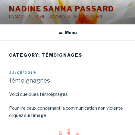
Skip
NADINE SANNA PASSARD
to
LA MAGIE DE LA VIE – RAYONNER LA JOIE DE VIVRE
content
Menu
CATEGORY: TÉMOIGNAGES
POSTED
22/05/2019
ON
Témoignagnes
Voici quelques témoignages
Pour lire ceux concernant la communication non violente
cliquez sur l’image