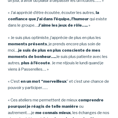
un jour, à avoir du plaisir à dépasser les difficultés……. »
« J’ai apprécié d’être écoutée, écouter les autres,
la
confiance que j’ai dans l’équipe, l’humour
qui existe
dans le groupe….
J’aime les jeux de rôle…..
»
« Je suis plus optimiste, j’apprécie de plus en plus les
moments présents
, je prends encore plus soin de
moi….
je suis de plus en plus consciente de mes
moments de bonheur….
Je suis plus patiente avec les
autres,
plus à l’écoute
. Je me réjouis le lundi quand je
viens à Passerelles…. »
« C’est
en un mot “merveilleux
” et c’est une chance de
pouvoir y participer……
« Ces ateliers me permettent de mieux
comprendre
pourquoi je réagis de telle manière
ou
autrement…..je
me connais mieux
, les échanges de nos