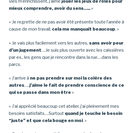
vies m’enrichissent, j’aime
jouer les jeux de rôles pour
mieux comprendre, avoir du sens…..
»
« Je regrette de ne pas avoir été présente toute l’année à
cause de mon travail,
cela me manquait beaucoup
. »
« Je vais plus facilement vers les autres,
sans avoir peur
d’un jugement
….Je suis plus ouverte avec les caissières
par ex., les gens que je rencontre dans la rue….dans les
parcs.
« J’arrive à
ne pas prendre sur moi la colère des
autres
…..
j’aime le fait de prendre conscience de ce
qui se passe dans mon être
»
« J’ai apprécié beaucoup cet atelier, j’ai pleinement mes
besoins satisfaits….Surtout
quand je touche le besoin
“juste” et que cela bouge en moi
. »