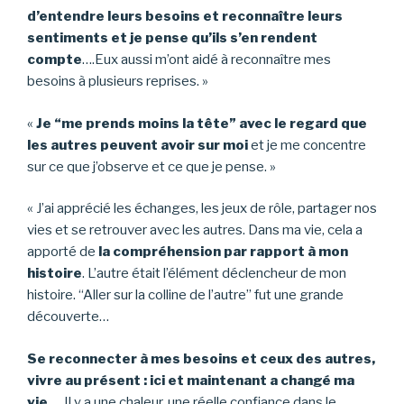
d’entendre leurs besoins et reconnaître leurs
sentiments et je pense qu’ils s’en rendent
compte
….Eux aussi m’ont aidé à reconnaître mes
besoins à plusieurs reprises. »
«
Je “me prends moins la tête” avec le regard que
les autres peuvent avoir sur moi
et je me concentre
sur ce que j’observe et ce que je pense. »
« J’ai apprécié les échanges, les jeux de rôle, partager nos
vies et se retrouver avec les autres. Dans ma vie, cela a
apporté de
la compréhension par rapport à mon
histoire
. L’autre était l’élément déclencheur de mon
histoire. “Aller sur la colline de l’autre” fut une grande
découverte…
Se reconnecter à mes besoins et ceux des autres,
vivre au présent : ici et maintenant a changé ma
vie….
Il y a une chaleur, une réelle confiance dans le