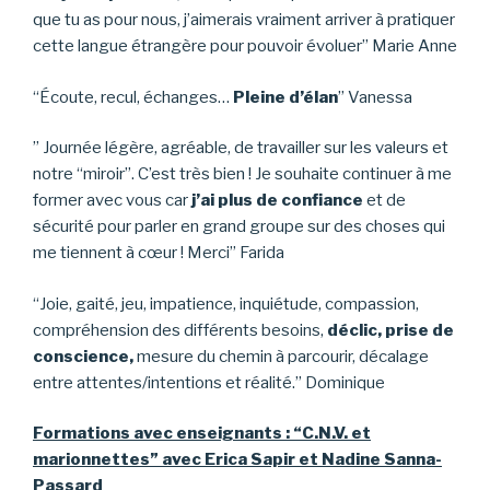
que tu as pour nous, j’aimerais vraiment arriver à pratiquer
cette langue étrangère pour pouvoir évoluer” Marie Anne
“Écoute, recul, échanges…
Pleine d’élan
” Vanessa
” Journée légère, agréable, de travailler sur les valeurs et
notre “miroir”. C’est très bien ! Je souhaite continuer à me
former avec vous car
j’ai plus de confiance
et de
sécurité pour parler en grand groupe sur des choses qui
me tiennent à cœur ! Merci” Farida
“Joie, gaité, jeu, impatience, inquiétude, compassion,
compréhension des différents besoins,
déclic, prise de
conscience,
mesure du chemin à parcourir, décalage
entre attentes/intentions et réalité.” Dominique
F
o
rmations avec enseignants : “C.N.V. et
marionnettes” avec Erica Sapir et Nadine
Sanna-
Passard