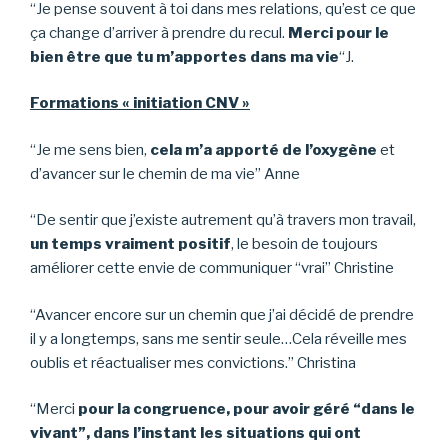
“Je pense souvent à toi dans mes relations, qu’est ce que
ça change d’arriver à prendre du recul.
Merci pour le
bien être que tu m’apportes dans ma vie
“J.
F
o
rmations « initiation CNV »
“Je me sens bien,
c
ela m’a apporté de l’oxygène
et
d’avancer sur le chemin de ma vie” Anne
“De sentir que j’existe autrement qu’à travers mon travail,
u
n temps vraiment positif
, le besoin de toujours
améliorer cette envie de communiquer “vrai” Christine
“Avancer encore sur un chemin que j’ai décidé de prendre
il y a longtemps, sans me sentir seule…Cela réveille mes
oublis et réactualiser mes convictions.” Christina
“Merci
p
our la congruence, pour avoir géré “dans le
vivant”, dans l’instant les situations qui ont